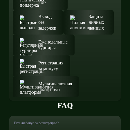
24/7
Вывод
Защита
без
личных
задержек
данных
Еженедельные
турниры
Регистрация
за минуту
Мультивалютная
платформа
FAQ
Есть ли бонус за регистрацию?