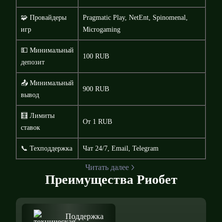
🧩 Провайдеры
Pragmatic Play, NetEnt, Spinomenal,
игр
Microgaming
💵 Минимальный
100 RUB
депозит
📤 Минимальный
900 RUB
вывод
🧮 Лимиты
От 1 RUB
ставок
📞 Техподдержка
Чат 24/7, Email, Telegram
Читать далее
Преимущества Риобет
Поддержка