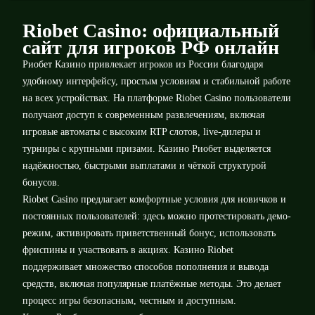
Riobet Casino: официальный
сайт для игроков РФ онлайн
Риобет Казино привлекает игроков из России благодаря
удобному интерфейсу, простым условиям и стабильной работе
на всех устройствах. На платформе Riobet Casino пользователи
получают доступ к современным развлечениям, включая
игровые автоматы с высоким RTP слотов, live-дилеры и
турниры с крупными призами. Казино Риобет выделяется
надёжностью, быстрыми выплатами и чёткой структурой
бонусов.
Riobet Casino предлагает комфортные условия для новичков и
постоянных пользователей: здесь можно протестировать демо-
режим, активировать приветственный бонус, использовать
фриспины и участвовать в акциях. Казино Riobet
поддерживает множество способов пополнения и вывода
средств, включая популярные платёжные методы. Это делает
процесс игры безопасным, честным и доступным.