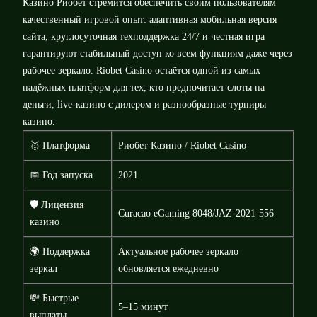
Казино Риобет стремится обеспечить своим пользователям
качественный игровой опыт: адаптивная мобильная версия
сайта, круглосуточная техподдержка 24/7 и честная игра
гарантируют стабильный доступ ко всем функциям даже через
рабочее зеркало. Riobet Casino остаётся одной из самых
надёжных платформ для тех, кто предпочитает слоты на
деньги, live-казино с дилером и разнообразные турниры
казино.
🥇 Платформа
Риобет Казино / Riobet Casino
📅 Год запуска
2021
🛡 Лицензия
Curacao eGaming 8048/JAZ-2021-556
казино
🌍 Поддержка
Актуальное рабочее зеркало
зеркал
обновляется ежедневно
💸 Быстрые
5–15 минут
выплаты