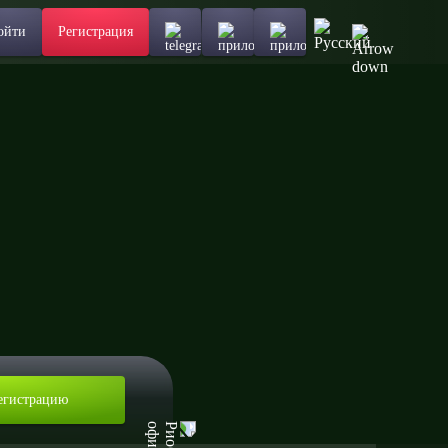
ойти
Регистрация
егистрацию