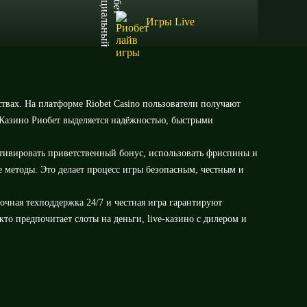
Игры Live
твах. На платформе Riobet Casino пользователи получают
 Казино Риобет выделяется надёжностью, быстрыми
активировать приветственный бонус, использовать фриспины и
е методы. Это делает процесс игры безопасным, честным и
очная техподдержка 24/7 и честная игра гарантируют
кто предпочитает слоты на деньги, live-казино с дилером и