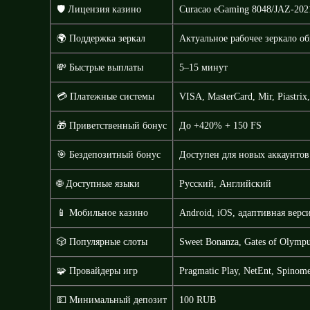
🛡 Лицензия казино
Curacao eGaming 8048/JAZ-202
🌍 Поддержка зеркал
Актуальное рабочее зеркало о
💸 Быстрые выплаты
5–15 минут
💳 Платежные системы
VISA, MasterCard, Mir, Piastrix
🎁 Приветственный бонус
До +420% + 150 FS
🎯 Бездепозитный бонус
Доступен для новых аккаунтов
🌐 Доступные языки
Русский, Английский
📱 Мобильное казино
Android, iOS, адаптивная верс
🎲 Популярные слоты
Sweet Bonanza, Gates of Olympu
🧩 Провайдеры игр
Pragmatic Play, NetEnt, Spinom
💵 Минимальный депозит
100 RUB