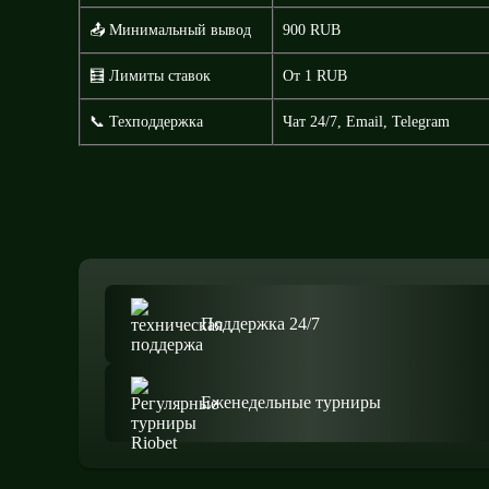
📤 Минимальный вывод
900 RUB
🧮 Лимиты ставок
От 1 RUB
📞 Техподдержка
Чат 24/7, Email, Telegram
Поддержка 24/7
Еженедельные турниры