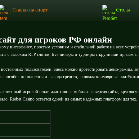
Ставки на спорт
Столы
сайт для игроков РФ онлайн
ному интерфейсу, простым условиям и стабильной работе на всех устройс
аты с высоким RTP слотов, live-дилеры и турниры с крупными призами.
и постоянных пользователей: здесь можно протестировать демо-режим, 
о способов пополнения и вывода средств, включая популярные платёжны
чественный игровой опыт: адаптивная мобильная версия сайта, круглосут
ало. Riobet Casino остаётся одной из самых надёжных платформ для тех, 