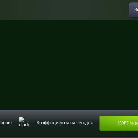
В
Риобет
Коэффициенты на сегодня
350FS за р