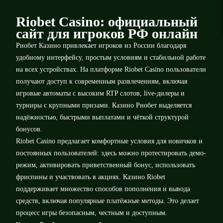
Riobet Casino: официальный
сайт для игроков РФ онлайн
Риобет Казино привлекает игроков из России благодаря
удобному интерфейсу, простым условиям и стабильной работе
на всех устройствах. На платформе Riobet Casino пользователи
получают доступ к современным развлечениям, включая
игровые автоматы с высоким RTP слотов, live-дилеры и
турниры с крупными призами. Казино Риобет выделяется
надёжностью, быстрыми выплатами и чёткой структурой
бонусов.
Riobet Casino предлагает комфортные условия для новичков и
постоянных пользователей: здесь можно протестировать демо-
режим, активировать приветственный бонус, использовать
фриспины и участвовать в акциях. Казино Riobet
поддерживает множество способов пополнения и вывода
средств, включая популярные платёжные методы. Это делает
процесс игры безопасным, честным и доступным.