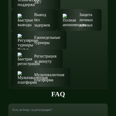
24/7
Вывод
Защита
без
личных
задержек
данных
Еженедельные
турниры
Регистрация
за минуту
Мультивалютная
платформа
FAQ
Есть ли бонус за регистрацию?