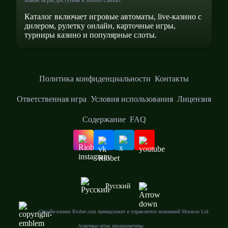
Какие игры доступны в Riobet Casino?
Каталог включает игровые автоматы, live-казино с
дилером, рулетку онлайн, карточные игры,
турниры казино и популярные слоты.
Политика конфиденциальности
Контакты
Ответственная игра
Условия использования
Лицензия
Содержание
FAQ
Русский
Онлайн-казино Riobet.com принадлежит и управляется компанией Moracon Ltd.
Азартные игры предназначены