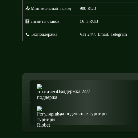
📤 Минимальный вывод
900 RUB
🧮 Лимиты ставок
От 1 RUB
📞 Техподдержка
Чат 24/7, Email, Telegram
Поддержка 24/7
Еженедельные турниры