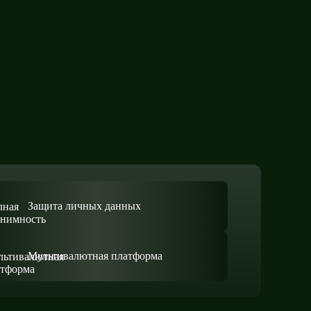
Защита личных данных
Мультивалютная платформа