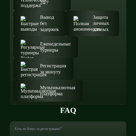
24/7
Вывод
Защита
без
личных
задержек
данных
Еженедельные
турниры
Регистрация
за минуту
Мультивалютная
платформа
FAQ
Есть ли бонус за регистрацию?