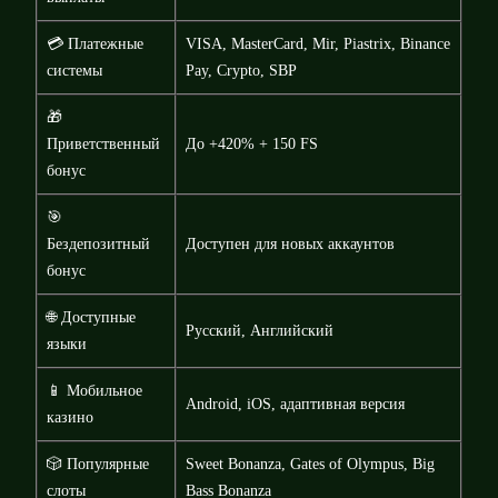
💳 Платежные
VISA, MasterCard, Mir, Piastrix, Binance
системы
Pay, Crypto, SBP
🎁
Приветственный
До +420% + 150 FS
бонус
🎯
Бездепозитный
Доступен для новых аккаунтов
бонус
🌐 Доступные
Русский, Английский
языки
📱 Мобильное
Android, iOS, адаптивная версия
казино
🎲 Популярные
Sweet Bonanza, Gates of Olympus, Big
слоты
Bass Bonanza