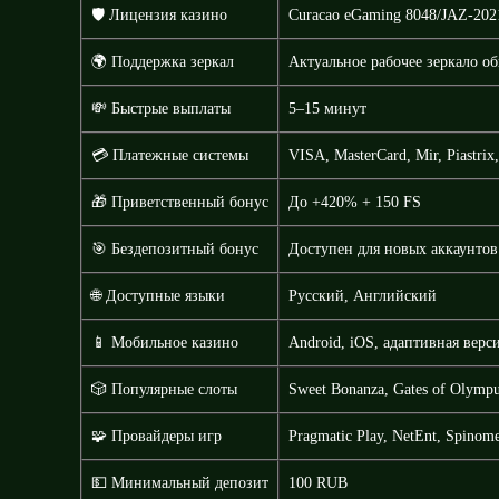
🛡 Лицензия казино
Curacao eGaming 8048/JAZ-202
🌍 Поддержка зеркал
Актуальное рабочее зеркало о
💸 Быстрые выплаты
5–15 минут
💳 Платежные системы
VISA, MasterCard, Mir, Piastrix
🎁 Приветственный бонус
До +420% + 150 FS
🎯 Бездепозитный бонус
Доступен для новых аккаунтов
🌐 Доступные языки
Русский, Английский
📱 Мобильное казино
Android, iOS, адаптивная верс
🎲 Популярные слоты
Sweet Bonanza, Gates of Olympu
🧩 Провайдеры игр
Pragmatic Play, NetEnt, Spinom
💵 Минимальный депозит
100 RUB