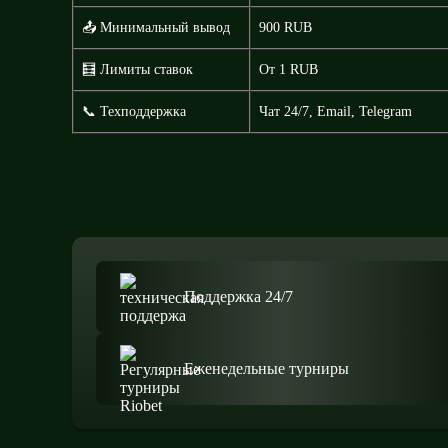
📤 Минимальный вывод
900 RUB
🧮 Лимиты ставок
От 1 RUB
📞 Техподдержка
Чат 24/7, Email, Telegram
Поддержка 24/7
Еженедельные турниры