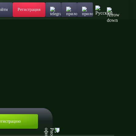
ойти
Регистрация
егистрацию