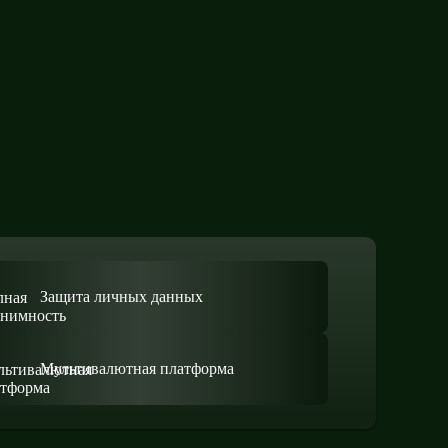
Защита личных данных
Мультивалютная платформа