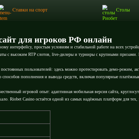
Ставки на спорт
Столы
сайт для игроков РФ онлайн
ному интерфейсу, простым условиям и стабильной работе на всех устройс
аты с высоким RTP слотов, live-дилеры и турниры с крупными призами.
и постоянных пользователей: здесь можно протестировать демо-режим, 
о способов пополнения и вывода средств, включая популярные платёжны
чественный игровой опыт: адаптивная мобильная версия сайта, круглосут
ало. Riobet Casino остаётся одной из самых надёжных платформ для тех, 