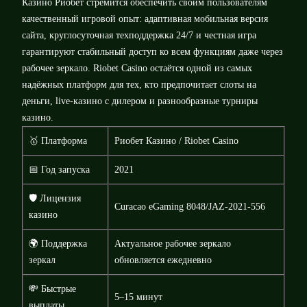
Казино Риобет стремится обеспечить своим пользователям
качественный игровой опыт: адаптивная мобильная версия
сайта, круглосуточная техподдержка 24/7 и честная игра
гарантируют стабильный доступ ко всем функциям даже через
рабочее зеркало. Riobet Casino остаётся одной из самых
надёжных платформ для тех, кто предпочитает слоты на
деньги, live-казино с дилером и разнообразные турниры
казино.
🥇 Платформа
Риобет Казино / Riobet Casino
📅 Год запуска
2021
🛡 Лицензия
Curacao eGaming 8048/JAZ-2021-556
казино
🌍 Поддержка
Актуальное рабочее зеркало
зеркал
обновляется ежедневно
💸 Быстрые
5–15 минут
выплаты