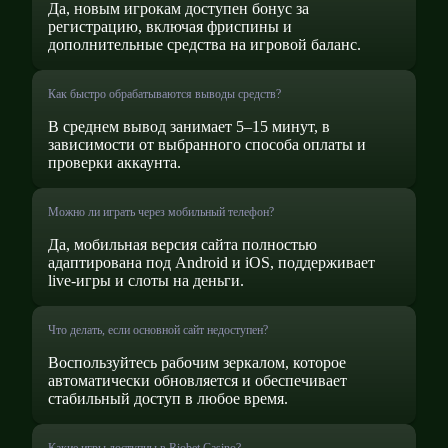
Да, новым игрокам доступен бонус за
регистрацию, включая фриспины и
дополнительные средства на игровой баланс.
Как быстро обрабатываются выводы средств?
В среднем вывод занимает 5–15 минут, в
зависимости от выбранного способа оплаты и
проверки аккаунта.
Можно ли играть через мобильный телефон?
Да, мобильная версия сайта полностью
адаптирована под Android и iOS, поддерживает
live-игры и слоты на деньги.
Что делать, если основной сайт недоступен?
Воспользуйтесь рабочим зеркалом, которое
автоматически обновляется и обеспечивает
стабильный доступ в любое время.