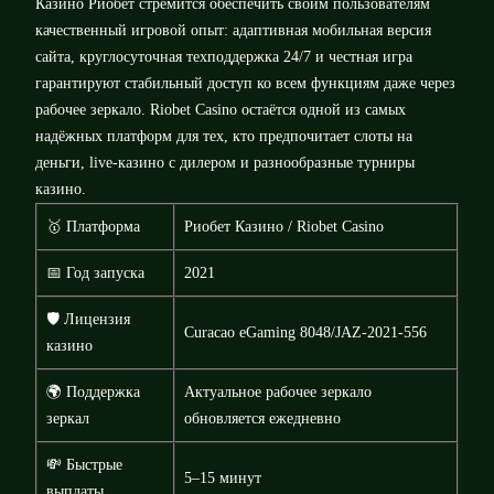
Казино Риобет стремится обеспечить своим пользователям
качественный игровой опыт: адаптивная мобильная версия
сайта, круглосуточная техподдержка 24/7 и честная игра
гарантируют стабильный доступ ко всем функциям даже через
рабочее зеркало. Riobet Casino остаётся одной из самых
надёжных платформ для тех, кто предпочитает слоты на
деньги, live-казино с дилером и разнообразные турниры
казино.
🥇 Платформа
Риобет Казино / Riobet Casino
📅 Год запуска
2021
🛡 Лицензия
Curacao eGaming 8048/JAZ-2021-556
казино
🌍 Поддержка
Актуальное рабочее зеркало
зеркал
обновляется ежедневно
💸 Быстрые
5–15 минут
выплаты