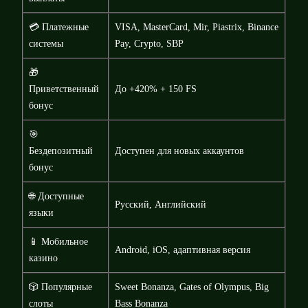
💳 Платежные
VISA, MasterCard, Mir, Piastrix, Binance
системы
Pay, Crypto, SBP
🎁
Приветственный
До +420% + 150 FS
бонус
🎯
Бездепозитный
Доступен для новых аккаунтов
бонус
🌐 Доступные
Русский, Английский
языки
📱 Мобильное
Android, iOS, адаптивная версия
казино
🎲 Популярные
Sweet Bonanza, Gates of Olympus, Big
слоты
Bass Bonanza