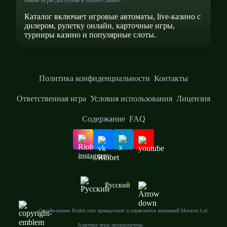
Какие игры доступны в Riobet Casino?
Каталог включает игровые автоматы, live-казино с
дилером, рулетку онлайн, карточные игры,
турниры казино и популярные слоты.
Политика конфиденциальности
Контакты
Ответственная игра
Условия использования
Лицензия
Содержание
FAQ
Русский
Онлайн-казино Riobet.com принадлежит и управляется компанией Moracon Ltd.
Азартные игры предназначены