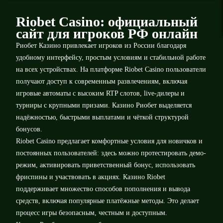
Riobet Casino: официальный
сайт для игроков РФ онлайн
Риобет Казино привлекает игроков из России благодаря
удобному интерфейсу, простым условиям и стабильной работе
на всех устройствах. На платформе Riobet Casino пользователи
получают доступ к современным развлечениям, включая
игровые автоматы с высоким RTP слотов, live-дилеры и
турниры с крупными призами. Казино Риобет выделяется
надёжностью, быстрыми выплатами и чёткой структурой
бонусов.
Riobet Casino предлагает комфортные условия для новичков и
постоянных пользователей: здесь можно протестировать демо-
режим, активировать приветственный бонус, использовать
фриспины и участвовать в акциях. Казино Riobet
поддерживает множество способов пополнения и вывода
средств, включая популярные платёжные методы. Это делает
процесс игры безопасным, честным и доступным.