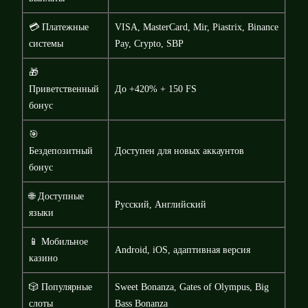
💳 Платежные
VISA, MasterCard, Mir, Piastrix, Binance
системы
Pay, Crypto, SBP
🎁
Приветственный
До +420% + 150 FS
бонус
🎯
Бездепозитный
Доступен для новых аккаунтов
бонус
🌐 Доступные
Русский, Английский
языки
📱 Мобильное
Android, iOS, адаптивная версия
казино
🎲 Популярные
Sweet Bonanza, Gates of Olympus, Big
слоты
Bass Bonanza