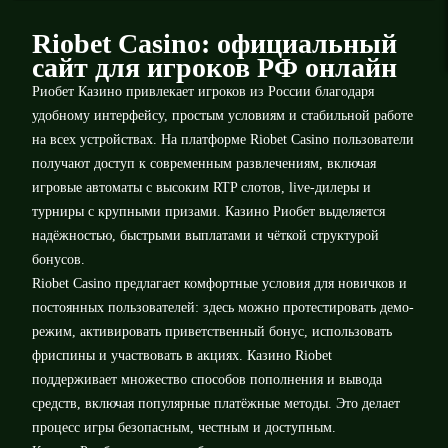
Riobet Casino: официальный
сайт для игроков РФ онлайн
Риобет Казино привлекает игроков из России благодаря
удобному интерфейсу, простым условиям и стабильной работе
на всех устройствах. На платформе Riobet Casino пользователи
получают доступ к современным развлечениям, включая
игровые автоматы с высоким RTP слотов, live-дилеры и
турниры с крупными призами. Казино Риобет выделяется
надёжностью, быстрыми выплатами и чёткой структурой
бонусов.
Riobet Casino предлагает комфортные условия для новичков и
постоянных пользователей: здесь можно протестировать демо-
режим, активировать приветственный бонус, использовать
фриспины и участвовать в акциях. Казино Riobet
поддерживает множество способов пополнения и вывода
средств, включая популярные платёжные методы. Это делает
процесс игры безопасным, честным и доступным.