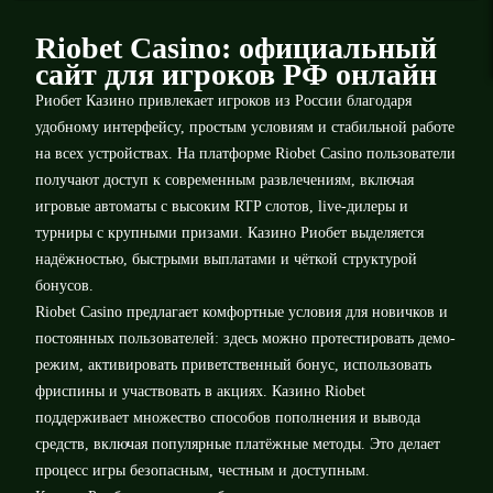
Riobet Casino: официальный
сайт для игроков РФ онлайн
Риобет Казино привлекает игроков из России благодаря
удобному интерфейсу, простым условиям и стабильной работе
на всех устройствах. На платформе Riobet Casino пользователи
получают доступ к современным развлечениям, включая
игровые автоматы с высоким RTP слотов, live-дилеры и
турниры с крупными призами. Казино Риобет выделяется
надёжностью, быстрыми выплатами и чёткой структурой
бонусов.
Riobet Casino предлагает комфортные условия для новичков и
постоянных пользователей: здесь можно протестировать демо-
режим, активировать приветственный бонус, использовать
фриспины и участвовать в акциях. Казино Riobet
поддерживает множество способов пополнения и вывода
средств, включая популярные платёжные методы. Это делает
процесс игры безопасным, честным и доступным.