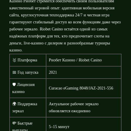
Казино Риобет стремится обеспечить своим пользователям
качественный игровой опыт: адаптивная мобильная версия
сайта, круглосуточная техподдержка 24/7 и честная игра
гарантируют стабильный доступ ко всем функциям даже через
рабочее зеркало. Riobet Casino остаётся одной из самых
надёжных платформ для тех, кто предпочитает слоты на
деньги, live-казино с дилером и разнообразные турниры
казино.
🥇 Платформа
Риобет Казино / Riobet Casino
📅 Год запуска
2021
🛡 Лицензия
Curacao eGaming 8048/JAZ-2021-556
казино
🌍 Поддержка
Актуальное рабочее зеркало
зеркал
обновляется ежедневно
💸 Быстрые
5–15 минут
выплаты